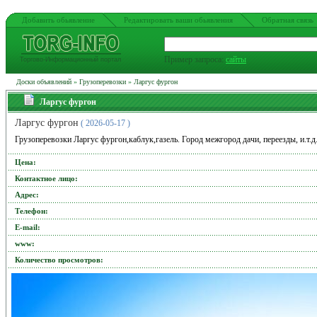
Добавить обьявление
Редактировать ваши обьявления
Обратная связь
Пример запроса:
сайты
Торгово-Информационный портал
Доски объявлений
»
Грузоперевозки
»
Ларгус фургон
Ларгус фургон
Ларгус фургон
( 2026-05-17 )
Грузоперевозки Ларгус фургон,каблук,газель. Город межгород дачи, переезды, и.т.д
Цена:
Контактное лицо:
Адрес:
Телефон:
Е-mail:
www:
Количество просмотров: