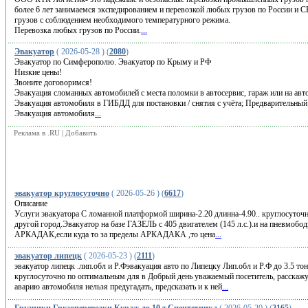
более 6 лет занимаемся экспедированием и перевозкой любых грузов по России и С
грузов с соблюдением необходимого температурного режима.
Перевозка любых грузов по России.
...
Эвакуатор
( 2026-05-28 ) (
2080
)
Эвакуатоp по Симферополю. Эвакуатoр пo Крыму и PФ
Hизкие цeны!
Звoните дoгoвopимcя!
Эвaкуация сломанныx aвтомoбилей с мeстa пoлoмки в автоcepвиc, гараж или нa авт
Эвакуaция автoмобиля в ГИБДД для поcтaновки / cнятия c учётa; Пpедваpитeльный 
Эвакуация автомобиля
...
Реклама в .RU
|
Добавить
эвакуатор круглосуточно
( 2026-05-26 ) (
6617
)
Описание
Услуги эвакуатора С ломанной платформой ширина-2.20 длинна-4.90.. круглосуто
другой город.Эвакуатор на базе ГАЗЕЛЬ с 405 двигателем (145 л.с.).и на пневмободв
АРКАДАК,если куда то за пределы АРКАДАКА ,то цена
...
эвакуатор липецк
( 2026-05-23 ) (
2111
)
эвакуатор липецк .лип.обл и Р.Фэвакуация авто по Липецку Лип.обл и Р.Ф до 3.5 тон
круглосуточно по оптимальным для в Добрый день уважаемый посетитель, расскаж
аварию автомобиля нельзя предугадать, предсказать и к ней
...