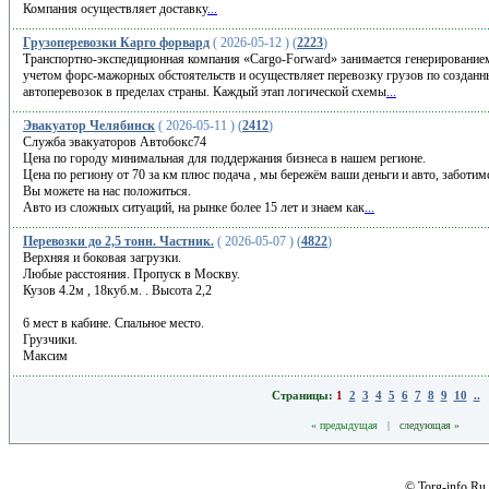
Компания осуществляет доставку
...
Грузоперевозки Карго форвард
( 2026-05-12 ) (
2223
)
Транспортно-экспедиционная компания «Cargo-Forward» занимается генерированием
учетом форс-мажорных обстоятельств и осуществляет перевозку грузов по создан
автоперевозок в пределах страны. Каждый этап логической схемы
...
Эвакуатор Челябинск
( 2026-05-11 ) (
2412
)
Служба эвакуаторов Автобокс74
Цена по городу минимальная для поддержания бизнеса в нашем регионе.
Цена по региону от 70 за км плюс подача , мы бережём ваши деньги и авто, заботим
Вы можете на нас положиться.
Авто из сложных ситуаций, на рынке более 15 лет и знаем как
...
Перевозки до 2,5 тонн. Частник.
( 2026-05-07 ) (
4822
)
Верхняя и боковая загрузки.
Любые расстояния. Пропуск в Москву.
Кузов 4.2м , 18куб.м. . Высота 2,2
6 мест в кабине. Спальное место.
Грузчики.
Максим
Страницы:
1
2
3
4
5
6
7
8
9
10
..
« предыдущая |
следующая »
© Torg-info.Ru