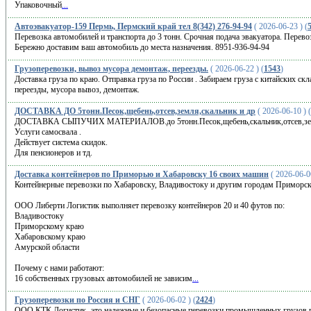
Упаковочный
...
Автоэвакуатор-159 Пермь, Пермский край тел 8(342) 276-94-94
( 2026-06-23 ) (
Перевозка автомобилей и транспорта до 3 тонн. Срочная подача эвакуатора. Перев
Бережно доставим ваш автомобиль до места назначения. 8951-936-94-94
Грузоперевозки, вывоз мусора демонтаж, переезды.
( 2026-06-22 ) (
1543
)
Доставка груза по краю. Отправка груза по России . Забираем груза с китайских скл
переезды, мусора вывоз, демонтаж.
ДОСТАВКА ДО 5тонн.Песок,щебень,отсев,земля,скальник и др
( 2026-06-10 ) (
ДОСТАВКА СЫПУЧИХ МАТЕРИАЛОВ.до 5тонн.Песок,щебень,скальник,отсев,земл
Услуги самосвала .
Действует система скидок.
Для пенсионеров и тд.
Доставка контейнеров по Приморью и Хабаровску 16 своих машин
( 2026-06-06
Контейнерные перевозки по Хабаровску, Владивостоку и другим городам Приморск
ООО Либерти Логистик выполняет перевозку контейнеров 20 и 40 футов по:
Владивостоку
Приморскому краю
Хабаровскому краю
Амурской области
Почему с нами работают:
16 собственных грузовых автомобилей не зависим
...
Грузоперевозки по Россия и СНГ
( 2026-06-02 ) (
2424
)
ООО КТК Логистик- это надежные и безопасные перевозки промышленных грузов п