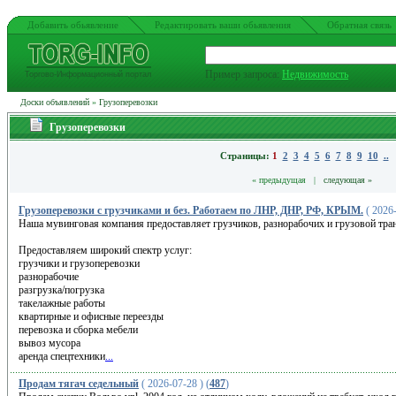
Добавить обьявление
Редактировать ваши обьявления
Обратная связь
Пример запроса:
Недвижимость
Торгово-Информационный портал
Доски объявлений
»
Грузоперевозки
Грузоперевозки
Страницы:
1
2
3
4
5
6
7
8
9
10
..
« предыдущая |
следующая »
Грузоперевозки с грузчиками и без. Работаем по ЛНР, ДНР, РФ, КРЫМ.
( 2026-
Наша мувинговая компания предоставляет грузчиков, разнорабочих и грузовой тран
Предоставляем широкий спектр услуг:
грузчики и грузоперевозки
разнорабочие
разгрузка/погрузка
такелажные работы
квартирные и офисные переезды
перевозка и сборка мебели
вывоз мусора
аренда спецтехники
...
Продам тягач седельный
( 2026-07-28 ) (
487
)