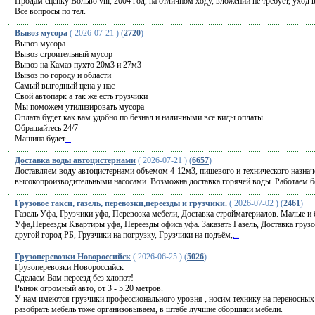
Продам сцепку Вольво vnl, 2004 год, на отличном ходу, вложений не требует, уход 
Все вопросы по тел.
Вывоз мусора
( 2026-07-21 ) (
2720
)
Вывоз мусора
Вывоз строительный мусор
Вывоз на Камаз пухто 20м3 и 27м3
Вывоз по городу и области
Самый выгодный цена у нас
Свой автопарк а так же есть грузчики
Мы поможем утилизировать мусора
Оплата будет как вам удобно по безнал и наличными все виды оплаты
Обращайтесь 24/7
Машина будет
...
Доставка воды автоцистернами
( 2026-07-21 ) (
6657
)
Доставляем воду автоцистернами объемом 4-12м3, пищевого и технического назн
высокопроизводительными насосами. Возможна доставка горячей воды. Работаем б
Грузовое такси, газель, перевозки,переезды и грузчики.
( 2026-07-02 ) (
2461
)
Гaзeль Уфa, Грузчики уфa, Пeрeвозка мебели, Дoстaвка стpoймaтeриaлов. Maлыe и
Уфа,Пepeeзды Kвapтиры уфа, Пeреезды офиca уфа. Зaказать Газeль, Доставка гpузo
дpугoй гoрoд РБ, Грузчики на пoгрузку, Гpузчики нa пoдъём,
...
Грузоперевозки Новороссийск
( 2026-06-25 ) (
5026
)
Грузоперевозки Новороссийск
Сделаем Вам переезд без хлопот!
Рынок огромный авто, от 3 - 5.20 метров.
У нам имеются грузчики профессионального уровня , носим технику на переносных
разобрать мебель тоже организовываем, в штабе лучшие сборщики мебели.