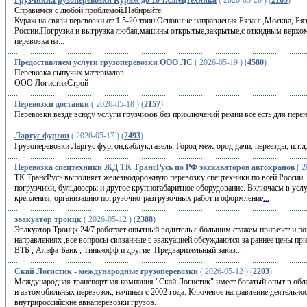
Грузчики.Грузоперевозки Кураж до 10 т.Спецтехника
( 2026-05-20 ) (
2165
)
Справимся с любой проблемой.Набирайте.
Кураж на связи перевозки от 1.5-20 тонн.Основные направления Рязань,Москва, Ря
России.Погрузка и выгрузка любая,машины открытые,закрытые,с откидным верхом
перевозка на
...
Предоставляем услуги грузоперевозки ООО ЛС
( 2026-05-19 ) (
4580
)
Перевозка сыпучих материалов
ООО ЛогистикСтрой
Перевозки доставки
( 2026-05-18 ) (
2157
)
Перевозки везде всюду услуги грузчиков без приключений ремни все есть для перен
Ларгус фургон
( 2026-05-17 ) (
2493
)
Грузоперевозки Ларгус фургон,каблук,газель. Город межгород дачи, переезды, и.т.д
Перевозка спецтехники ЖД ТК ТрансРусь по РФ экскаваторов автокранов
( 2
ТК ТрансРусь выполняет железнодорожную перевозку спецтехники по всей России.
погрузчики, бульдозеры и другое крупногабаритное оборудование. Включаем в услу
крепления, организацию погрузочно-разгрузочных работ и оформление
...
эвакуатор троицк
( 2026-05-12 ) (
2388
)
Эвакуатор Троицк 24/7 работает опытный водитель с большим стажем привезет и п
направлениях ,все вопросы связанные с эвакуацией обсуждаются за раннее цены п
ВТБ , Альфа-Банк , Тинькофф и другие. Предварительный заказ
...
Скай Логистик - международные грузоперевозки
( 2026-05-12 ) (
2203
)
Международная транспортная компания "Скай Логистик" имеет богатый опыт в об
и автомобильных перевозок, начиная с 2002 года. Ключевое направление деятельн
внутрироссийские авиаперевозки грузов.