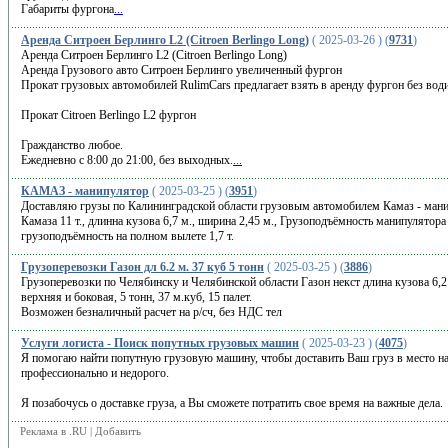
Габариты фургона
...
Аренда Ситроен Берлинго L2 (Citroen Berlingo Long)
( 2025-03-26 ) (
9731
)
Аренда Ситроен Берлинго L2 (Citroen Berlingo Long)
Аренда Грузового авто Ситроен Берлинго увеличенный фургон
Прокат грузовых автомобилей RulimCars предлагает взять в аренду фургон без вод
Прокат Citroen Berlingo L2 фургон
Гражданство любое.
Ежедневно с 8:00 до 21:00, без выходных.
...
КАМАЗ - манипулятор
( 2025-03-25 ) (
3951
)
Доставляю грузы по Калининградской области грузовым автомобилем Камаз - мани
Камаза 11 т., длинна кузова 6,7 м., ширина 2,45 м., Грузоподъёмность манипулятора 4
грузоподъёмность на полном вылете 1,7 т.
Грузоперевозки Газон дл 6.2 м. 37 куб 5 тонн
( 2025-03-25 ) (
3886
)
Грузоперевозки по Челябинску и Челябинской области Газон некст длина кузова 6,2 ш
верхняя и боковая, 5 тонн, 37 м.куб, 15 палет.
Возможен безналичный расчет на р/сч, без НДС тел
Услуги логиста - Поиск попутных грузовых машин
( 2025-03-23 ) (
4075
)
Я помогаю найти попутную грузовую машину, чтобы доставить Ваш груз в место наз
профессионально и недорого.
Я позабочусь о доставке груза, а Вы сможете потратить свое время на важные дела.
Реклама в .RU
|
Добавить