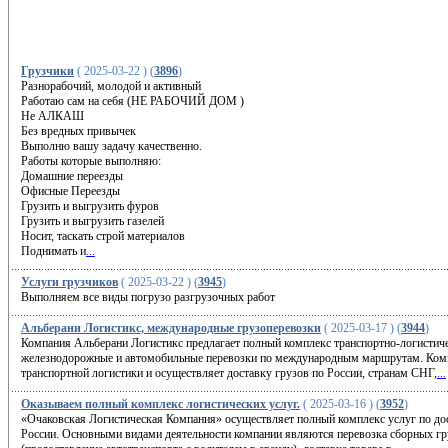
Грузчики
( 2025-03-22 ) (
3896
)
Разнорабочий, молодой и активный
Работаю сам на себя (НЕ РАБОЧИЙ ДОМ )
Не АЛКАШ
Без вредных привычек
Выполню вашу задачу качественно.
Работы которые выполняю:
Домашние переезды
Офисные Переезды
Грузить и выгрузить фуров
Грузить и выгрузить газелей
Носит, таскать строй материалов
Поднимать и
...
Услуги грузчиков
( 2025-03-22 ) (
3945
)
Выполняем все виды погрузо разгрузочных работ
Альберани Логистикс, международные грузоперевозки
( 2025-03-17 ) (
3944
)
Компания Альберани Логистикс предлагает полный комплекс транспортно-логистиче
железнодорожные и автомобильные перевозки по международным маршрутам. Компа
транспортной логистики и осуществляет доставку грузов по России, странам СНГ,
...
Оказываем полный комплекс логистических услуг.
( 2025-03-16 ) (
3952
)
«Очаковская Логистическая Компания» осуществляет полный комплекс услуг по дос
России. Основными видами деятельности компании являются перевозка сборных г