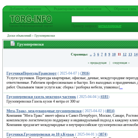
Добавить обьявление
Редактировать ваши обьявления
Обратная связь
Пример запроса:
металлопрокат
Торгово-Информационный портал
Доски объявлений
»
Грузоперевозки
Грузоперевозки
Страницы:
..
5
6
7
8
9
10
11
12
13
14
« предыдущая
|
следующая »
ГрузчикиПереездыТранспорт
( 2025-04-07 ) (
3916
)
Услуги грузчиков. Переезды квартирные, офисные, дачные, междугородние переезд
ответственные. Работаем профессионально и быстро. Без выходных и праздничных
работ. Оказываем такие услуги как: сборка / разборка мебели, упаковка (
...
Грузоперевозки газель межгород частник
( 2025-04-04 ) (
4181
)
Грузоперевозки Газель кузов 4 метра от 300 кг
Мега-Тракс, международные грузоперевозки
( 2025-04-02 ) (
4014
)
Компания "Мега-Тракс" имеет офисы в Санкт-Петербурге, Москве, Самаре, Ростове
комплексную логистическую поддержку и индивидуальный подход к каждому клиен
Компания предлагает международные и внутрироссийские грузоперевозки автомо
Грузчики.Грузоперевозки до 10 т.Кураж
( 2025-04-01 ) (
3874
)