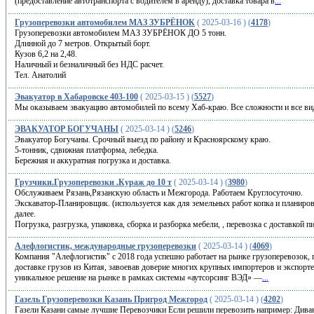
(предоставление автотранспорта с водителем в аренду), доставка товара в
...
Грузоперевозки автомобилем МАЗ ЗУБРЁНОК
( 2025-03-16 ) (
4178
)
Грузоперевозки автомобилем МАЗ ЗУБРЁНОК ДО 5 тонн.
Длинной до 7 метров. Открытый борт.
Кузов 6,2 на 2,48.
Наличный и безналичный без НДС расчет.
Тел. Анатолий
Эвакуатор в Хабаровске 403-100
( 2025-03-15 ) (
5527
)
Мы оказываем эвакуацию автомобилей по всему Хаб-краю. Все сложности и все ви
ЭВАКУАТОР БОГУЧАНЫ
( 2025-03-14 ) (
5246
)
Эвакуатор Богучаны. Срочный выезд по району и Красноярскому краю.
5-тонник, сдвижная платформа, лебедка.
Бережная и аккуратная погрузка и доставка.
Грузчики.Грузоперевозки .Кураж до 10 т
( 2025-03-14 ) (
3980
)
Обслуживаем Рязань,Рязанскую область и Межгорода. Работаем Круглосуточно.
Экскаватор-Планировщик. (используется как для земельных работ копка и планировк
далее.
Погрузка, разгрузка, упаковка, сборка и разборка мебели, , перевозка с доставкой п
Алефлогистик, международные грузоперевозки
( 2025-03-14 ) (
4069
)
Компания "Алефлогистик" с 2018 года успешно работает на рынке грузоперевозок, 
доставке грузов из Китая, завоевав доверие многих крупных импортеров и экспорт
уникальное решение на рынке в рамках системы «аутсорсинг ВЭД» —
...
Газель Грузоперевозки Казань Пригрод Межгород
( 2025-03-14 ) (
4202
)
Газели Казани самые лучшие Перевозчики Если решили перевозить например: Диван