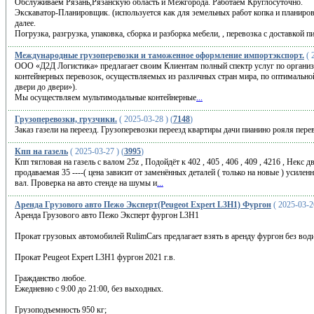
Обслуживаем Рязань,Рязанскую область и Межгорода. Работаем Круглосуточно.
Экскаватор-Планировщик. (используется как для земельных работ копка и планировк
далее.
Погрузка, разгрузка, упаковка, сборка и разборка мебели, , перевозка с доставкой п
Международные грузоперевозки и таможенное оформление импортэкспорт.
( 
OOО «Д2Д Логистика» предлагает своим Клиентам полный спектр услуг по органи
контейнерных перевозок, осуществляемых из различных стран мира, по оптимальной
двери до двери»).
Мы осуществляем мультимодальные контейнерные
...
Грузоперевозки, грузчики.
( 2025-03-28 ) (
7148
)
Заказ газели на переезд. Грузоперевозки переезд квартиры дачи пианино рояля пере
Кпп на газель
( 2025-03-27 ) (
3995
)
Кпп тягловая на газель с валом 25z , Подойдёт к 402 , 405 , 406 , 409 , 4216 , Некс дву
продаваемая 35 ----( цена зависит от заменённых деталей ( только на новые ) усил
вал. Проверка на авто стенде на шумы и
...
Аренда Грузового авто Пежо Эксперт(Peugeot Expert L3H1) Фургон
( 2025-03-26
Аренда Грузового авто Пежо Эксперт фургон L3H1
Прокат грузовых автомобилей RulimCars предлагает взять в аренду фургон без вод
Прокат Peugeot Expert L3H1 фургон 2021 г.в.
Гражданство любое.
Ежедневно с 9:00 до 21:00, без выходных.
Грузоподъемность 950 кг;