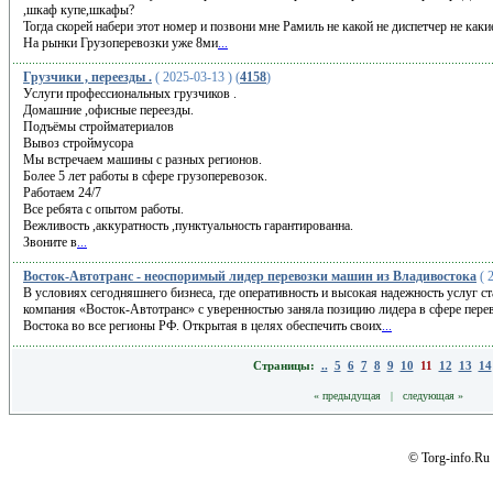
,шкаф купе,шкафы?
Тогда скорей набери этот номер и позвони мне Рамиль не какой не диспетчер не как
На рынки Грузоперевозки уже 8ми
...
Грузчики , переезды .
( 2025-03-13 ) (
4158
)
Услуги профессиональных грузчиков .
Домашние ,офисные переезды.
Подъёмы стройматериалов
Вывоз строймусора
Мы встречаем машины с разных регионов.
Более 5 лет работы в сфере грузоперевозок.
Работаем 24/7
Все ребята с опытом работы.
Вежливость ,аккуратность ,пунктуальность гарантированна.
Звоните в
...
Восток-Автотранс - неоспоримый лидер перевозки машин из Владивостока
( 2
В условиях сегодняшнего бизнеса, где оперативность и высокая надежность услуг 
компания «Восток-Автотранс» с уверенностью заняла позицию лидера в сфере перев
Востока во все регионы РФ. Открытая в целях обеспечить своих
...
Страницы:
..
5
6
7
8
9
10
11
12
13
14
« предыдущая
|
следующая »
© Torg-info.Ru