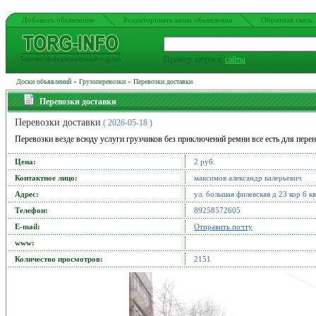
Добавить обьявление
Редактировать ваши обьявления
Обратная связь
Пример запроса:
сайты
Торгово-Информационный портал
Доски объявлений
»
Грузоперевозки
»
Перевозки доставки
Перевозки доставки
Перевозки доставки
( 2026-05-18 )
Перевозки везде всюду услуги грузчиков без приключений ремни все есть для перен
Цена:
2 руб.
Контактное лицо:
максимов александр валерьевич
Адрес:
ул. большая филевская д 23 кор 6 к
Телефон:
89258572605
Е-mail:
Отправить почту
www:
Количество просмотров:
2151